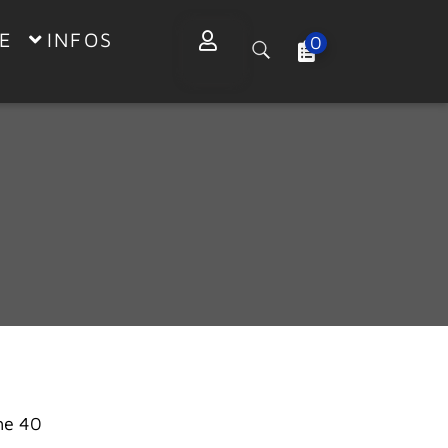
E
INFOS
0
he 40