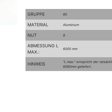
GRUPPE
80
MATERIAL
Aluminium
NUT
8
ABMESSUNG L
6000 mm
MAX.:
"L max." entspricht der tatsäc
HINWEIS
6060mm geliefert.