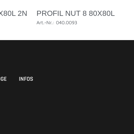
X80L 2N
PROFIL NUT 8 80X80L
Art.-Nr.: 040.0093
OGE
INFOS