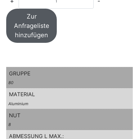
+
-
Zur
Anfrageliste
hinzufügen
GRUPPE
80
MATERIAL
Aluminium
NUT
8
ABMESSUNG L MAX.: