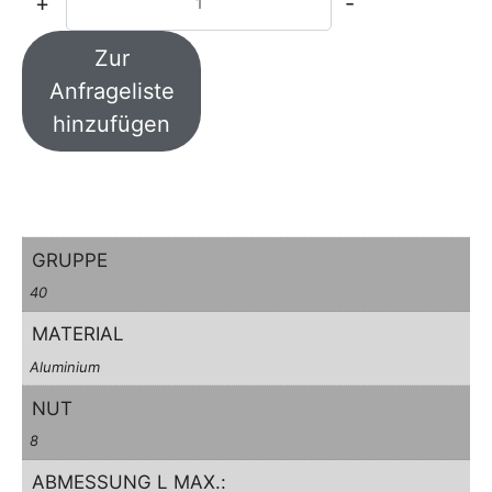
+
-
Zur
Anfrageliste
hinzufügen
GRUPPE
40
MATERIAL
Aluminium
NUT
8
ABMESSUNG L MAX.: