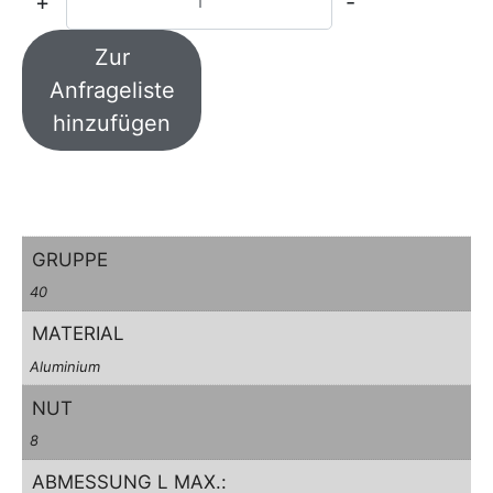
+
-
Zur
Anfrageliste
hinzufügen
GRUPPE
40
MATERIAL
Aluminium
NUT
8
ABMESSUNG L MAX.: