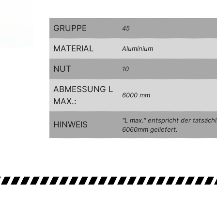
GRUPPE
45
MATERIAL
Aluminium
NUT
10
ABMESSUNG L
6000 mm
MAX.:
"L max." entspricht der tatsäc
HINWEIS
6060mm geliefert.