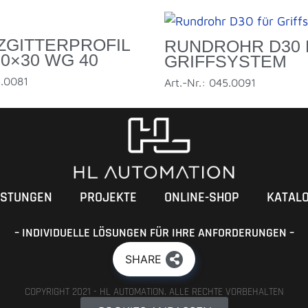
ZGITTERPROFIL
RUNDROHR D30 
30×30 WG 40
GRIFFSYSTEM
5.0081
Art.-Nr.: 045.0091
ISTUNGEN
PROJEKTE
ONLINE-SHOP
KATAL
– INDIVIDUELLE LÖSUNGEN FÜR IHRE ANFORDERUNGEN –
SHARE
COPYRIGHT 2021 - HL AUTOMATION. ALLE RECHTE VORBEHALTEN