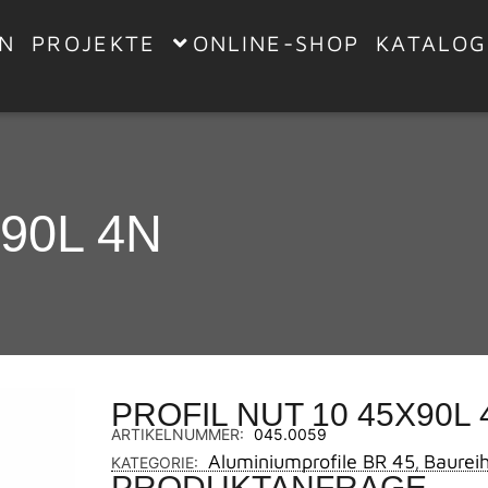
EN
PROJEKTE
ONLINE-SHOP
KATALOG
90L 4N
PROFIL NUT 10 45X90L 
ARTIKELNUMMER:
045.0059
Aluminiumprofile BR 45
Baurei
KATEGORIE:
,
PRODUKTANFRAGE