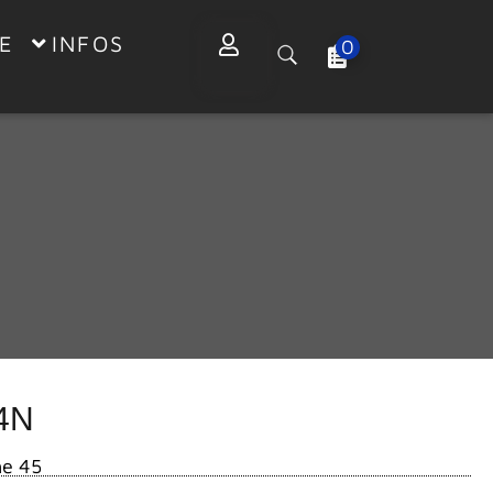
E
INFOS
0
4N
he 45