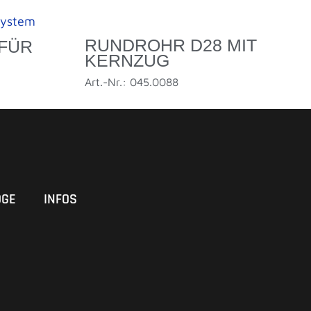
RUNDROHR D28 MIT
FÜR
KERNZUG
Art.-Nr.: 045.0088
OGE
INFOS