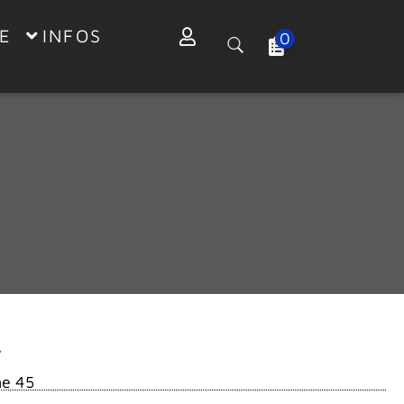
E
INFOS
0
L
he 45