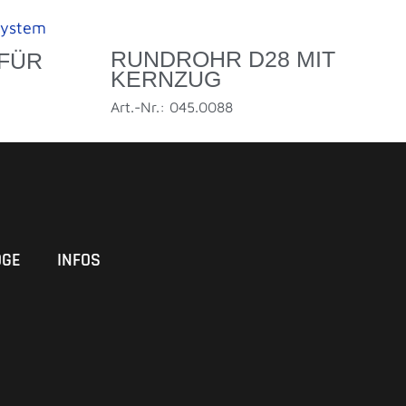
RUNDROHR D28 MIT
FÜR
KERNZUG
Art.-Nr.: 045.0088
OGE
INFOS