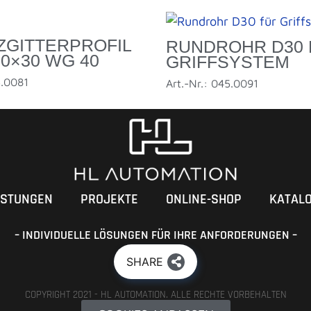
ZGITTERPROFIL
RUNDROHR D30 
30×30 WG 40
GRIFFSYSTEM
5.0081
Art.-Nr.: 045.0091
ISTUNGEN
PROJEKTE
ONLINE-SHOP
KATAL
– INDIVIDUELLE LÖSUNGEN FÜR IHRE ANFORDERUNGEN –
SHARE
COPYRIGHT 2021 - HL AUTOMATION. ALLE RECHTE VORBEHALTEN