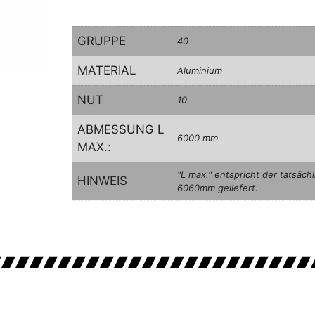
GRUPPE
40
MATERIAL
Aluminium
NUT
10
ABMESSUNG L
6000 mm
MAX.:
"L max." entspricht der tatsäc
HINWEIS
6060mm geliefert.