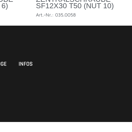
 6)
SF12X30 T50 (NUT 10)
Art.-Nr.: 035.0058
OGE
INFOS