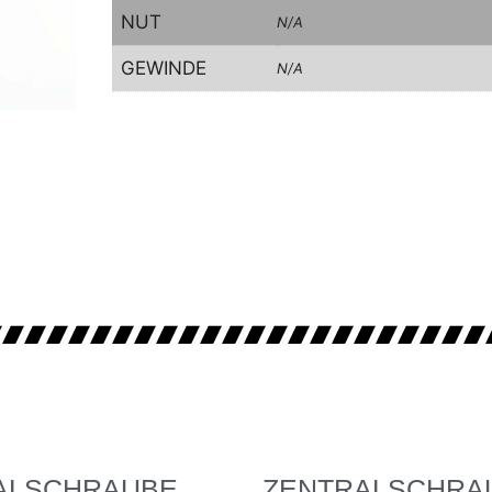
NUT
N/A
GEWINDE
N/A
ALSCHRAUBE
ZENTRALSCHRA