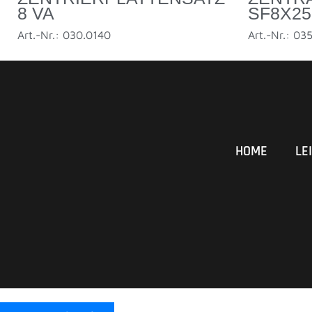
8 VA
SF8X25 
Art.-Nr.: 030.0140
Art.-Nr.: 03
HOME
LE