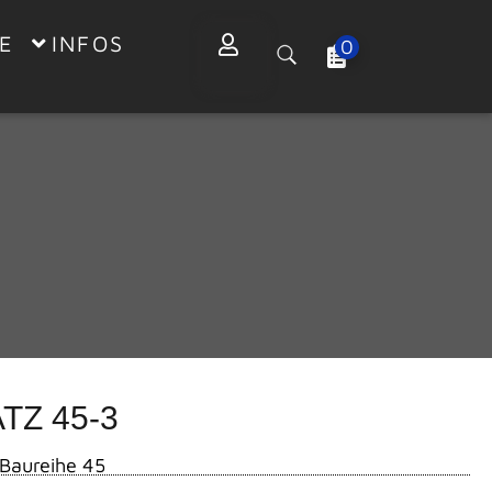
E
INFOS
0
Z 45-3
Baureihe 45