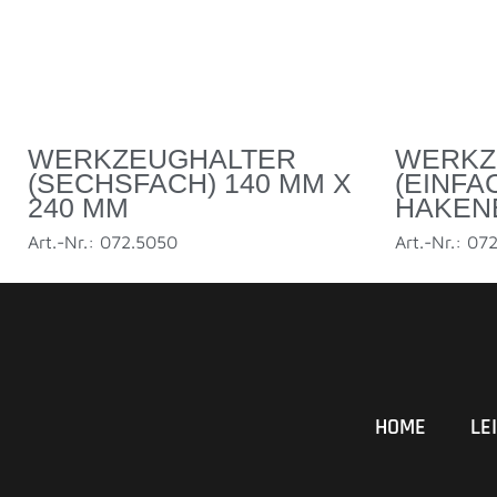
WERKZEUGHALTER
WERKZ
(SECHSFACH) 140 MM X
(EINFA
240 MM
HAKEN
Art.-Nr.: 072.5050
Art.-Nr.: 07
HOME
LE