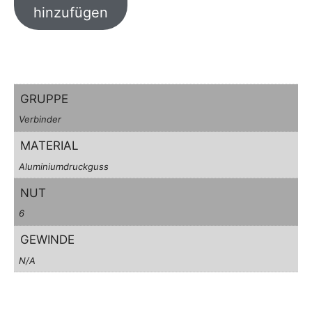
hinzufügen
GRUPPE
Verbinder
MATERIAL
Aluminiumdruckguss
NUT
6
GEWINDE
N/A