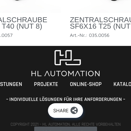
ALSCHRAUBE
ZENTRALSCHRA
T40 (NUT 8)
SF6X16 T25 (NUT
5.0057
Art.-Nr.: 035.0056
ISTUNGEN
PROJEKTE
ONLINE-SHOP
KATAL
– INDIVIDUELLE LÖSUNGEN FÜR IHRE ANFORDERUNGEN –
SHARE
COPYRIGHT 2021 - HL AUTOMATION. ALLE RECHTE VORBEHALTEN