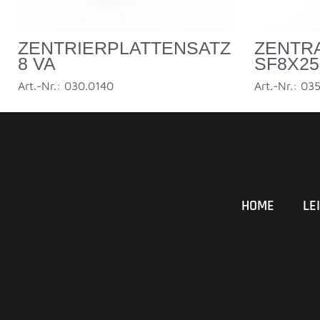
ZENTR
ZENTRIERPLATTENSATZ
SF8X25 
8 VA
Art.-Nr.: 03
Art.-Nr.: 030.0140
HOME
LE