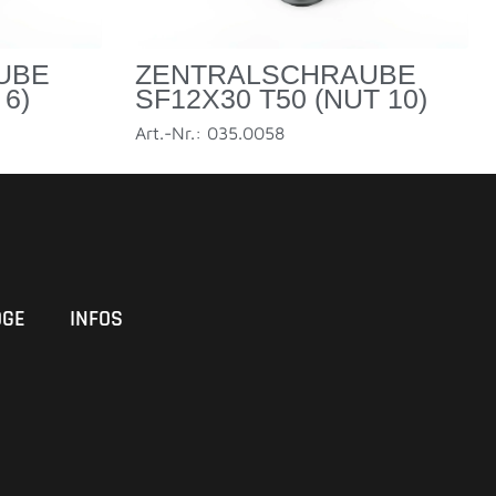
UBE
ZENTRALSCHRAUBE
 6)
SF12X30 T50 (NUT 10)
Art.-Nr.: 035.0058
OGE
INFOS