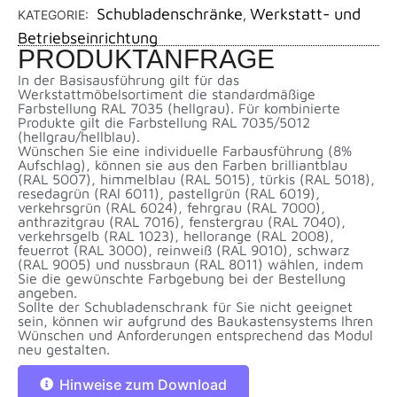
Schubladenschränke
Werkstatt- und
KATEGORIE:
,
Betriebseinrichtung
PRODUKTANFRAGE
In der Basisausführung gilt für das
Werkstattmöbelsortiment die standardmäßige
Farbstellung RAL 7035 (hellgrau). Für kombinierte
Produkte gilt die Farbstellung RAL 7035/5012
(hellgrau/hellblau).
Wünschen Sie eine individuelle Farbausführung (8%
Aufschlag), können sie aus den Farben brilliantblau
(RAL 5007), himmelblau (RAL 5015), türkis (RAL 5018),
resedagrün (RAl 6011), pastellgrün (RAL 6019),
verkehrsgrün (RAL 6024), fehrgrau (RAL 7000),
anthrazitgrau (RAL 7016), fenstergrau (RAL 7040),
verkehrsgelb (RAL 1023), hellorange (RAL 2008),
feuerrot (RAL 3000), reinweiß (RAL 9010), schwarz
(RAL 9005) und nussbraun (RAL 8011) wählen, indem
Sie die gewünschte Farbgebung bei der Bestellung
angeben.
Sollte der Schubladenschrank für Sie nicht geeignet
sein, können wir aufgrund des Baukastensystems Ihren
Wünschen und Anforderungen entsprechend das Modul
neu gestalten.
Hinweise zum Download