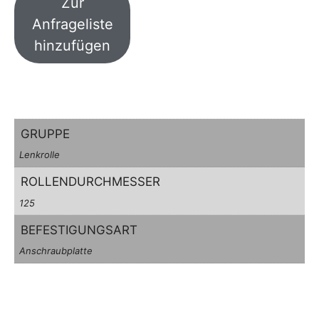
Zur
Anfrageliste
hinzufügen
GRUPPE
Lenkrolle
ROLLENDURCHMESSER
125
BEFESTIGUNGSART
Anschraubplatte