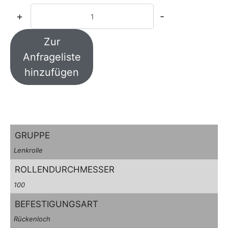
+
-
Zur
Anfrageliste
hinzufügen
GRUPPE
Lenkrolle
ROLLENDURCHMESSER
100
BEFESTIGUNGSART
Rückenloch