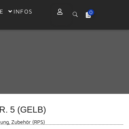
E
INFOS
0
. 5 (GELB)
tung
Zubehör (RPS)
,