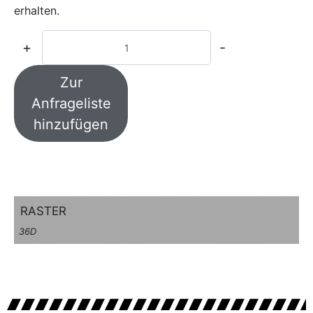
erhalten.
+
-
Zur
Anfrageliste
hinzufügen
RASTER
36D