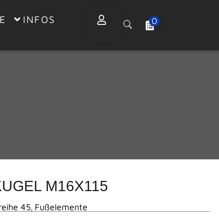
E
INFOS
0
5
KUGEL M16X115
reihe 45
Fußelemente
,