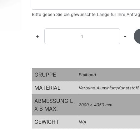
Bitte geben Sie die gewünschte Länge für Ihre Anfrag
+
-
GRUPPE
Etalbond
MATERIAL
Verbund Aluminium/Kunststoff
ABMESSUNG L
2000 x 4050 mm
X B MAX.
GEWICHT
N/A