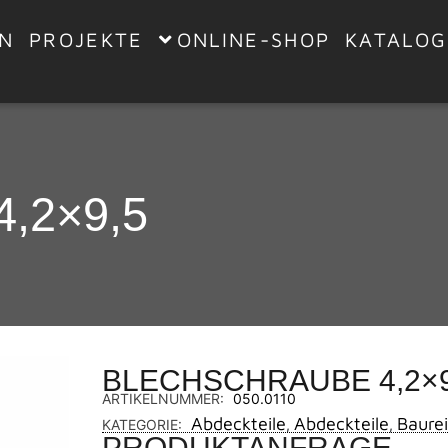
EN
PROJEKTE
ONLINE-SHOP
KATALOG
,2×9,5
BLECHSCHRAUBE 4,2×9
ARTIKELNUMMER:
050.0110
Abdeckteile
Abdeckteile
Baure
KATEGORIE:
,
,
PRODUKTANFRAGE