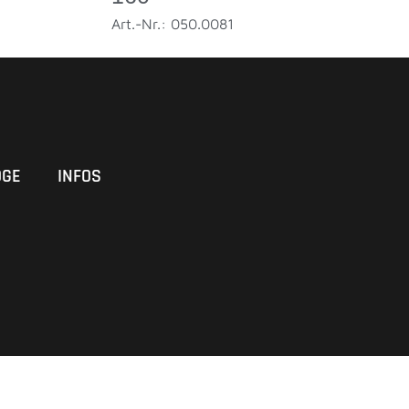
Art.-Nr.: 050.0081
OGE
INFOS