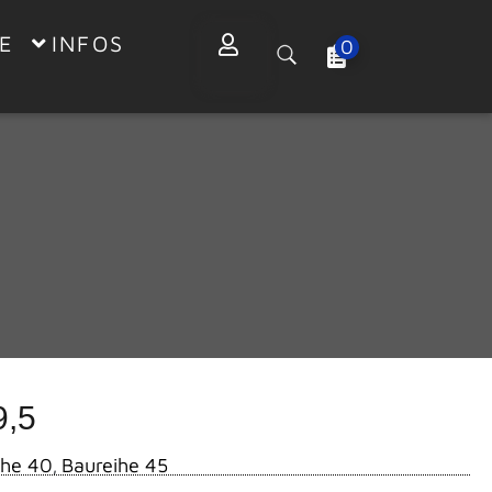
E
INFOS
0
,5
ihe 40
Baureihe 45
,