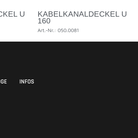
CKEL U
KABELKANALDECKEL U
160
Art.-Nr.: 050.0081
OGE
INFOS