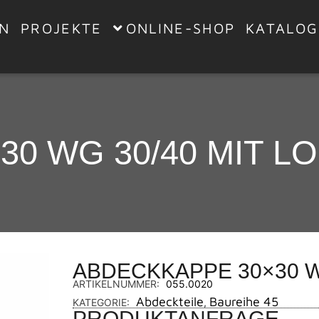
EN
PROJEKTE
ONLINE-SHOP
KATALOG
0 WG 30/40 MIT L
ABDECKKAPPE 30×30 W
ARTIKELNUMMER:
055.0020
Abdeckteile
Baureihe 45
KATEGORIE:
,
PRODUKTANFRAGE