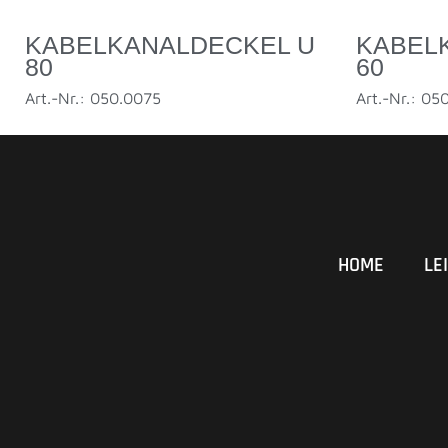
KABELKANALDECKEL U
KABEL
80
60
Art.-Nr.: 050.0075
Art.-Nr.: 05
HOME
LE