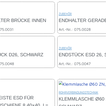
ZUBEHÖR
TER BRÜCKE INNEN
ENDHALTER GERAD
075.0031
Art.-Nr.: 075.0028
ZUBEHÖR
CK D26, SCHWARZ
ENDSTÜCK ESD 26,
075.0048
Art.-Nr.: 075.0047
ROHRVERBINDUNGSTECHNIK
EISTE ESD FÜR
KLEMMLASCHE Ø60 
SCHIENE 8 40×40, L=