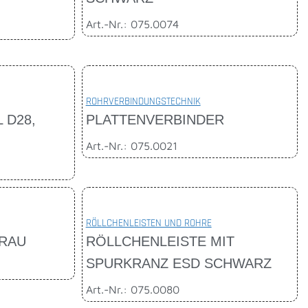
Art.-Nr.: 075.0074
ROHRVERBINDUNGSTECHNIK
 D28,
PLATTENVERBINDER
Art.-Nr.: 075.0021
RÖLLCHENLEISTEN UND ROHRE
GRAU
RÖLLCHENLEISTE MIT
SPURKRANZ ESD SCHWARZ
Art.-Nr.: 075.0080