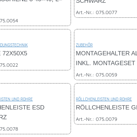
SCHWARZ
M
Art.-Nr.: 075.0077
075.0054
DUNGSTECHNIK
ZUBEHÖR
 72X50X5
MONTAGEHALTER AL
INKL. MONTAGESET
075.0022
Art.-Nr.: 075.0059
ISTEN UND ROHRE
RÖLLCHENLEISTEN UND ROHRE
ENLEISTE ESD
RÖLLCHENLEISTE 
RZ
Art.-Nr.: 075.0079
075.0078