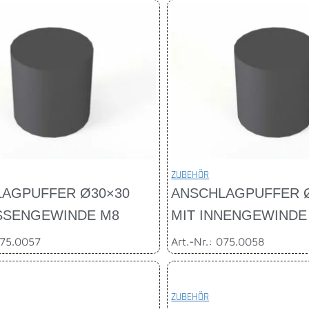
ZUBEHÖR
AGPUFFER Ø30×30
ANSCHLAGPUFFER 
SSENGEWINDE M8
MIT INNENGEWINDE
075.0057
Art.-Nr.: 075.0058
ZUBEHÖR