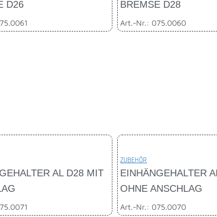
 D26
BREMSE D28
075.0061
Art.-Nr.: 075.0060
ZUBEHÖR
GEHALTER AL D28 MIT
EINHÄNGEHALTER A
LAG
OHNE ANSCHLAG
075.0071
Art.-Nr.: 075.0070