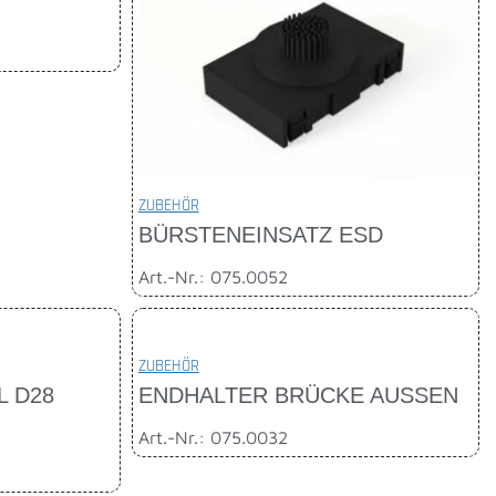
ZUBEHÖR
BÜRSTENEINSATZ ESD
Art.-Nr.: 075.0052
ZUBEHÖR
L D28
ENDHALTER BRÜCKE AUSSEN
Art.-Nr.: 075.0032