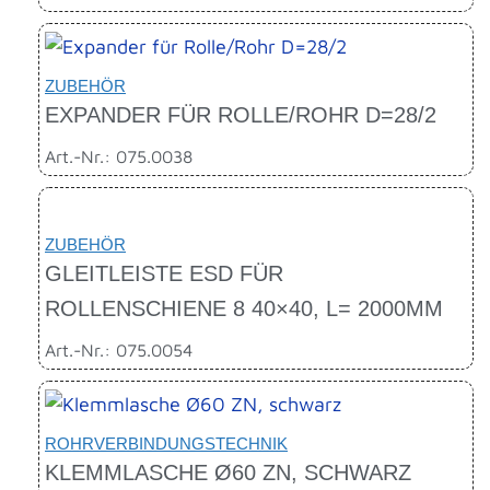
ZUBEHÖR
EXPANDER FÜR ROLLE/ROHR D=28/2
Art.-Nr.: 075.0038
ZUBEHÖR
GLEITLEISTE ESD FÜR
ROLLENSCHIENE 8 40×40, L= 2000MM
Art.-Nr.: 075.0054
ROHRVERBINDUNGSTECHNIK
KLEMMLASCHE Ø60 ZN, SCHWARZ