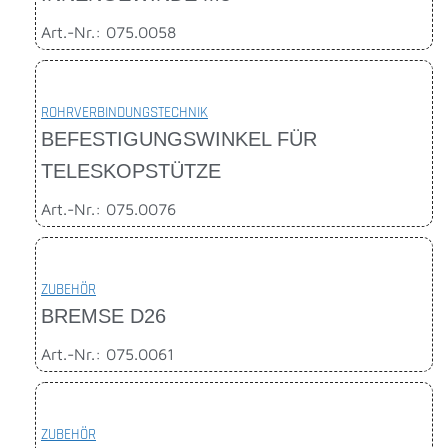
Art.-Nr.: 075.0058
ROHRVERBINDUNGSTECHNIK
BEFESTIGUNGSWINKEL FÜR
TELESKOPSTÜTZE
Art.-Nr.: 075.0076
ZUBEHÖR
BREMSE D26
Art.-Nr.: 075.0061
ZUBEHÖR