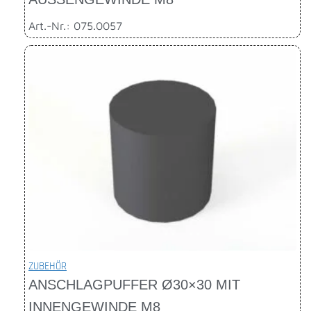
Art.-Nr.: 075.0057
ZUBEHÖR
ANSCHLAGPUFFER Ø30×30 MIT
INNENGEWINDE M8